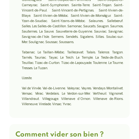
Cameyrac. Saint-Symphorien. Sainte-Terre. Saint-Trojan. Saint-
Vincent-de-Paul. Saint-Vincent-de-Pertignas. Saint-Vivien-de-
Blaye. Saint-Vivien-de-Médoc. Saint-Vivien-de-Monségur. Saint-
Yzan-de-Soudiac. Saint-Yzans-de-Médoc. Salaunes. Sallebœuf.
Salles. Les Salles-de-Castillon. Samonac. Saucats. Saugon. Saumos.
Sauternes. La Sauve. Sauveterre-de-Guyenne. Sauviac. Savignac.
Savignac-de-l’Isle. Semens. Sendets. Sigalens. Sillas. Soulac-sur-
Mer. Soulignac. Soussac. Soussans.
Tabanac. Le Taillan-Médoc. Taillecavat. Talais. Talence. Targon.
Tarnès. Tauriac. Tayac. Le Teich. Le Temple. La Teste-de-Buch.
Teuillac. Tizac-de-Curton. Tizac-de-Lapouyade. Toulenne. Le Tourne.
Tresses. Le Tuzan.
Uzeste.
Val de Virvée. Val-de-Livenne. Valeyrac. Vayres. Vendays Montalivet.
Vensac. Vérac. Verdelais. Le Verdon-sur-Mer. Vertheuil. Vignonet.
Villandraut. Villegouge. Villenave d’Ornon. Villenave de-Rions.
Villeneuve. Virelade. Virsac. Yvrac.
Comment vider son bien ?