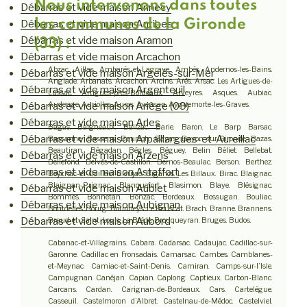
Nous intervenons dans toutes
Débarras et vide maison Annecy
les communes de la Gironde
Débarras et vide maison Antibes
Débarras et vide maison Aramon
(33) :
Débarras et vide maison Arcachon
Abzac. Aillas. Ambarès-et-Lagrave. Ambès. Andernos-les-Bains.
Débarras et vide maison Argelès-sur-Mer
Anglade. Arbanats. Arcachon. Arcins. Arès. Arsac. Les Artigues-de-
Débarras et vide maison Argenteuil
Lussac. Artigues-près-Bordeaux. Arveyres. Asques. Aubiac.
Débarras et vide maison Ariège (09)
Audenge. Auriolles. Auros. Avensan. Ayguemorte-les-Graves.
Débarras et vide maison Arles
Bagas. Baigneaux. Balizac. Barie. Baron. Le Barp. Barsac.
Débarras et vide maison Arpaillargues-et-Aureillac
Bassanne. Bassens. Baurech. Bayas. Bayon-sur-Gironde. Bazas.
Beautiran. Bégadan. Bègles. Béguey. Belin Béliet. Bellebat.
Débarras et vide maison Arzens
Bellefond. Belvès-de-Castillon. Bernos-Beaulac. Berson. Berthez.
Débarras et vide maison Astaffort
Beychac-et-Caillau. Bieujac. Biganos. Les Billaux. Birac. Blaignac.
Blaignan-Prignac. Blanquefort. Blasimon. Blaye. Blésignac.
Débarras et vide maison Aubiet
Bommes. Bonnetan. Bonzac. Bordeaux. Bossugan. Bouliac.
Débarras et vide maison Aubignan
Bourdelles. Bourg. Bourideys. Le Bouscat. Brach. Branne. Brannens.
Débarras et vide maison Aubord
Braud-et-Saint-Louis. La Brède. Brouqueyran. Bruges. Budos.
Cabanac-et-Villagrains. Cabara. Cadarsac. Cadaujac. Cadillac-sur-
Garonne. Cadillac en Fronsadais. Camarsac. Cambes. Camblanes-
et-Meynac. Camiac-et-Saint-Denis. Camiran. Camps-sur-l’Isle.
Campugnan. Canéjan. Capian. Caplong. Captieux. Carbon-Blanc.
Carcans. Cardan. Carignan-de-Bordeaux. Cars. Cartelègue.
Casseuil. Castelmoron d’Albret. Castelnau-de-Médoc. Castelviel.