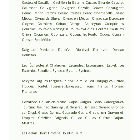
Castets et Castillon. Castillon-la-Bataille. Castres Gironde. Caudrot.
Caumont. Cauvignac. Cavignac. Cazalis. Cazats. Cazaugitat.
Cénac. Cenon. Cérons. Cessac. Cestas. Cézac. Chamadelle. Cissac
Médoc. Civrac-de-Blaye. Civrac-en-Médoc. Civrac-sur-Dordogne.
Cleyrac. Coimères. Coirac. Comps. Coubeyrac. Couquèques.
Courpiac. Cours-de-Monségur. Cours-les-Bains. Coutras. Coutures.
Créon. Croignon. Cubnezais. Cubzac-les-Ponts. Cudos. Cursan.
Cussac-Fort-Médoc.
Daignac. Dardenac. Daubèze. Dieulivol. Donnezac. Donzac.
Doulezon.
Les Églisottes-et-Chalaures. Escaudes. Escoussans. Espiet. Les
Esseintes. Étauliers. Eynesse. Eyrans. Eysines.
Faleyras. Fargues. Fargues-Saint-Hilaire. Le Fieu. Flaujagues. Floirac.
Floudès. Fontet. Fossès-et-Baleyssac. Fours. Francs. Fronsac.
Frontenac.
Gabarnac. Gaillan-en-Médoc. Gajac. Galgon. Gans. Gardegan-et-
Tourtirac. Gauriac. Gauriaguet. Générac. Génissac. Gensac. Gironde-
sur-Dropt. Giscos. Gornac. Goualade. Gours. Gradignan. Grayan-et-
l’Hôpital. Grézillac. Grignols. Guillac. Guillos. Guîtres. Gujan-
Mestras.
Le Haillan. Haux. Hostens. Hourtin. Hure.