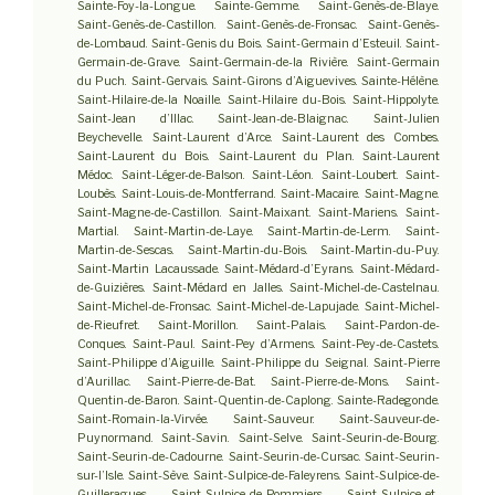
Sainte-Foy-la-Longue. Sainte-Gemme. Saint-Genès-de-Blaye.
Saint-Genès-de-Castillon. Saint-Genès-de-Fronsac. Saint-Genès-
de-Lombaud. Saint-Genis du Bois. Saint-Germain d’Esteuil. Saint-
Germain-de-Grave. Saint-Germain-de-la Rivière. Saint-Germain
du Puch. Saint-Gervais. Saint-Girons d’Aiguevives. Sainte-Hélène.
Saint-Hilaire-de-la Noaille. Saint-Hilaire du-Bois. Saint-Hippolyte.
Saint-Jean d’Illac. Saint-Jean-de-Blaignac. Saint-Julien
Beychevelle. Saint-Laurent d’Arce. Saint-Laurent des Combes.
Saint-Laurent du Bois. Saint-Laurent du Plan. Saint-Laurent
Médoc. Saint-Léger-de-Balson. Saint-Léon. Saint-Loubert. Saint-
Loubès. Saint-Louis-de-Montferrand. Saint-Macaire. Saint-Magne.
Saint-Magne-de-Castillon. Saint-Maixant. Saint-Mariens. Saint-
Martial. Saint-Martin-de-Laye. Saint-Martin-de-Lerm. Saint-
Martin-de-Sescas. Saint-Martin-du-Bois. Saint-Martin-du-Puy.
Saint-Martin Lacaussade. Saint-Médard-d’Eyrans. Saint-Médard-
de-Guizières. Saint-Médard en Jalles. Saint-Michel-de-Castelnau.
Saint-Michel-de-Fronsac. Saint-Michel-de-Lapujade. Saint-Michel-
de-Rieufret. Saint-Morillon. Saint-Palais. Saint-Pardon-de-
Conques. Saint-Paul. Saint-Pey d’Armens. Saint-Pey-de-Castets.
Saint-Philippe d’Aiguille. Saint-Philippe du Seignal. Saint-Pierre
d’Aurillac. Saint-Pierre-de-Bat. Saint-Pierre-de-Mons. Saint-
Quentin-de-Baron. Saint-Quentin-de-Caplong. Sainte-Radegonde.
Saint-Romain-la-Virvée. Saint-Sauveur. Saint-Sauveur-de-
Puynormand. Saint-Savin. Saint-Selve. Saint-Seurin-de-Bourg.
Saint-Seurin-de-Cadourne. Saint-Seurin-de-Cursac. Saint-Seurin-
sur-l’Isle. Saint-Sève. Saint-Sulpice-de-Faleyrens. Saint-Sulpice-de-
Guilleragues. Saint-Sulpice-de-Pommiers. Saint-Sulpice-et-