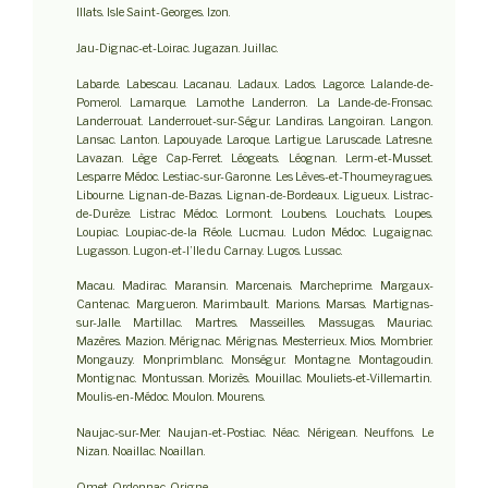
Illats. Isle Saint-Georges. Izon.
Jau-Dignac-et-Loirac. Jugazan. Juillac.
Labarde. Labescau. Lacanau. Ladaux. Lados. Lagorce. Lalande-de-
Pomerol. Lamarque. Lamothe Landerron. La Lande-de-Fronsac.
Landerrouat. Landerrouet-sur-Ségur. Landiras. Langoiran. Langon.
Lansac. Lanton. Lapouyade. Laroque. Lartigue. Laruscade. Latresne.
Lavazan. Lège Cap-Ferret. Léogeats. Léognan. Lerm-et-Musset.
Lesparre Médoc. Lestiac-sur-Garonne. Les Lèves-et-Thoumeyragues.
Libourne. Lignan-de-Bazas. Lignan-de-Bordeaux. Ligueux. Listrac-
de-Durèze. Listrac Médoc. Lormont. Loubens. Louchats. Loupes.
Loupiac. Loupiac-de-la Réole. Lucmau. Ludon Médoc. Lugaignac.
Lugasson. Lugon-et-l’Ile du Carnay. Lugos. Lussac.
Macau. Madirac. Maransin. Marcenais. Marcheprime. Margaux-
Cantenac. Margueron. Marimbault. Marions. Marsas. Martignas-
sur-Jalle. Martillac. Martres. Masseilles. Massugas. Mauriac.
Mazères. Mazion. Mérignac. Mérignas. Mesterrieux. Mios. Mombrier.
Mongauzy. Monprimblanc. Monségur. Montagne. Montagoudin.
Montignac. Montussan. Morizès. Mouillac. Mouliets-et-Villemartin.
Moulis-en-Médoc. Moulon. Mourens.
Naujac-sur-Mer. Naujan-et-Postiac. Néac. Nérigean. Neuffons. Le
Nizan. Noaillac. Noaillan.
Omet. Ordonnac. Origne.