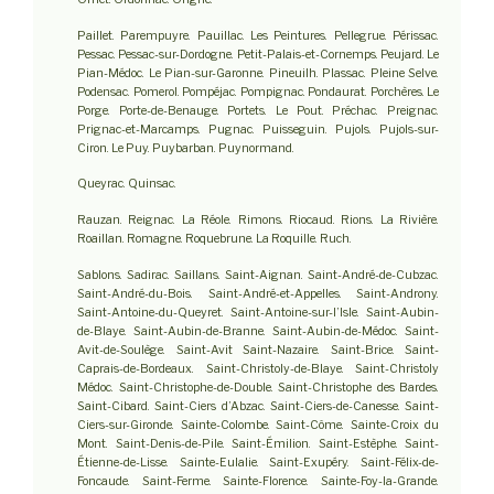
Paillet. Parempuyre. Pauillac. Les Peintures. Pellegrue. Périssac.
Pessac. Pessac-sur-Dordogne. Petit-Palais-et-Cornemps. Peujard. Le
Pian-Médoc. Le Pian-sur-Garonne. Pineuilh. Plassac. Pleine Selve.
Podensac. Pomerol. Pompéjac. Pompignac. Pondaurat. Porchères. Le
Porge. Porte-de-Benauge. Portets. Le Pout. Préchac. Preignac.
Prignac-et-Marcamps. Pugnac. Puisseguin. Pujols. Pujols-sur-
Ciron. Le Puy. Puybarban. Puynormand.
Queyrac. Quinsac.
Rauzan. Reignac. La Réole. Rimons. Riocaud. Rions. La Rivière.
Roaillan. Romagne. Roquebrune. La Roquille. Ruch.
Sablons. Sadirac. Saillans. Saint-Aignan. Saint-André-de-Cubzac.
Saint-André-du-Bois. Saint-André-et-Appelles. Saint-Androny.
Saint-Antoine-du-Queyret. Saint-Antoine-sur-l’Isle. Saint-Aubin-
de-Blaye. Saint-Aubin-de-Branne. Saint-Aubin-de-Médoc. Saint-
Avit-de-Soulège. Saint-Avit Saint-Nazaire. Saint-Brice. Saint-
Caprais-de-Bordeaux. Saint-Christoly-de-Blaye. Saint-Christoly
Médoc. Saint-Christophe-de-Double. Saint-Christophe des Bardes.
Saint-Cibard. Saint-Ciers d’Abzac. Saint-Ciers-de-Canesse. Saint-
Ciers-sur-Gironde. Sainte-Colombe. Saint-Côme. Sainte-Croix du
Mont. Saint-Denis-de-Pile. Saint-Émilion. Saint-Estèphe. Saint-
Étienne-de-Lisse. Sainte-Eulalie. Saint-Exupéry. Saint-Félix-de-
Foncaude. Saint-Ferme. Sainte-Florence. Sainte-Foy-la-Grande.