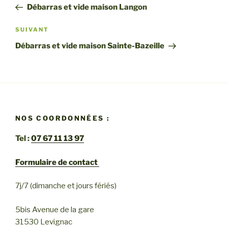
précédent
Débarras et vide maison Langon
l’article
Article
SUIVANT
suivant
Débarras et vide maison Sainte-Bazeille
NOS COORDONNÉES :
Tel :
07 67 11 13 97
Formulaire de contact
7j/7 (dimanche et jours fériés)
5bis Avenue de la gare
31530 Levignac