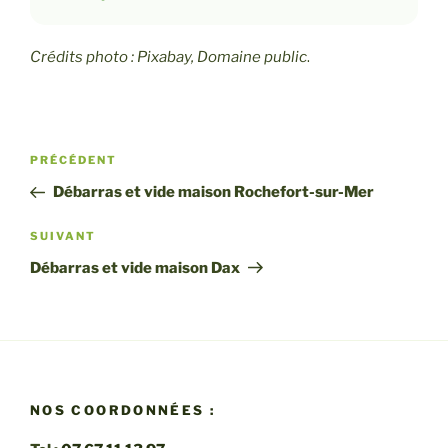
Crédits photo : Pixabay, Domaine public
.
Navigation
Article
PRÉCÉDENT
de
précédent
Débarras et vide maison Rochefort-sur-Mer
l’article
Article
SUIVANT
suivant
Débarras et vide maison Dax
NOS COORDONNÉES :