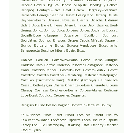
Bassillon-Vauzé. Bassussarry. Bastanès. Baudreix. Bayonne.
Bédeille. Bedous. Béguios. Béhasque-Lapiste. Béhorléguy. Bellocq.
Bénéjacq. Bentayou-Sérée. Béost. Bérenx. Bergouey-Viellenave.
Bernadets. Berrogain-Laruns. Bescat. Bésingrand. Bétracq. Beuste.
Beyrie-en-Béarn. Beyrie-sur-Joyeuse. Biarritz. Bidache. Bidarray.
Bidart. Bidos. Bielle. Bilhères. Billère. Biriatou. Biron. Bizanos. Boeil-
Bezing. Bonloc. Bonnut. Borce. Bordères. Bordes. Bosdarros. Boucau.
Boueilh-Boueilho-Lasque. Bougarber. Bouillon. Boumourt.
Bourdettes. Bournos. Briscous. Bruges-Capbis-Mifaget. Bugnein.
Bunus. Burgaronne. Buros. Burosse-Mendousse. Bussunarits-
Sarrasquette. Bustince-Iriberry. Buziet. Buzy.
Cabidos. Cadillon. Cambo-les-Bains. Came. Camou-Cihigue.
Cardesse. Caro. Carrère. Carresse-Cassaber. Castagnède. Casteide-
Cami. Casteide-Candau. Casteide-Doat. Castéra-Loubix. Castet.
Castetbon. Castétis. Castetnau-Camblong. Castetner. Castetpugon.
Castillon (d’Arthez-de-Béarn). Castillon (Lembeye). Caubios-Loos.
Cescau. Cette-Eygun. Charre. Charritte-de-Bas. Chéraute. Ciboure.
Claracq. Coarraze. Conchez-de-Béarn. Corbère-Abères. Coslédaà-
Lube-Boast. Coublucq. Crouseilles. Cuqueron.
Denguin. Diusse. Doazon. Dognen. Domezain-Berraute. Doumy.
Eaux-Bonnes. Escos. Escot. Escou. Escoubès. Escout. Escurès.
Eslourenties-Daban. Espéchède. Espelette. Espès-Undurein. Espiute.
Espoey. Esquiule. Estérençuby. Estialescq. Estos. Etcharry. Etchebar.
Etsaut. Eysus.