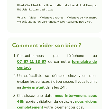
Uhart-Cize. Uhart-Mixe. Urcuit. Urdès. Urdos. Urepel. Urost. Urrugne.
Urt. Ustaritz. Uzan. Uzein. Uzos.
Verdets. Vialer. Viellenave-d’Arthez. Viellenave-de-Navarrenx.
Vielleségure. Vignes. Villefranque. Viodos-Abense-de-Bas. Viven.
Comment vider son bien ?
Contactez-nous, par téléphone au
07 67 11 13 97
ou par notre
formulaire de
contact
.
Un spécialiste se déplace chez vous pour
évaluer les surfaces à débarrasser. Il vous fournit
un
devis gratuit
dans les 24h.
Choisissez une date
nous intervenons sous
48h
après validation du devis, et
nous vidons
complètement
votre logement ou local.