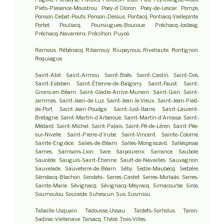
Piets-Plasence-Moustrou. Poey-d’Oloron. Poey-de-Lescar. Pomps.
Ponson-Debat-Pouts. Ponson-Dessus. Pontacq. Pontiacq-Viellepinte.
Portet. Pouliacq. Poursiugues-Boucoue. Préchacq-Josbaig.
Préchacq-Navarrenx. Précilhon. Puyoô.
Ramous. Rébénacq. Ribarrouy. Riupeyrous. Rivehaute. Rontignon.
Roquiague.
Saint-Abit. Saint-Armou. Saint-Boès. Saint-Castin. Saint-Dos.
Saint-Esteben. Saint-Étienne-de-Baïgorry. Saint-Faust. Saint-
Girons-en-Béarn. Saint-Gladie-Arrive-Munein. Saint-Goin. Saint-
Jammes. Saint-Jean-de-Luz. Saint-Jean-le-Vieux. Saint-Jean-Pied-
de-Port. Saint-Jean-Poudge. Saint-Just-Ibarre. Saint-Laurent-
Bretagne. Saint-Martin-d’Arberoue. Saint-Martin-d’Arrossa. Saint-
Médard. Saint-Michel. Saint-Palais. Saint-Pé-de-Léren. Saint-Pée-
sur-Nivelle. Saint-Pierre-d’Irube. Saint-Vincent. Sainte-Colome.
Sainte-Engrâce. Salies-de-Béarn. Salles-Mongiscard. Sallespisse.
Sames. Samsons-Lion. Sare. Sarpourenx. Sarrance. Saubole.
Saucède. Sauguis-Saint-Étienne. Sault-de-Navailles. Sauvagnon.
Sauvelade. Sauveterre-de-Béarn. Séby. Sedze-Maubecq. Sedzère.
Séméacq-Blachon. Sendets- Serres-Castet. Serres-Morlaàs. Serres-
Sainte-Marie. Sévignacq. Sévignacq-Meyracq. Simacourbe. Siros.
Soumoulou. Souraïde. Suhescun. Sus. Susmiou.
Tabaille-Usquain. Tadousse-Ussau. Tardets-Sorholus. Taron-
Sadirac-Viellenave. Tarsacq. Thèze. Trois-Villes.