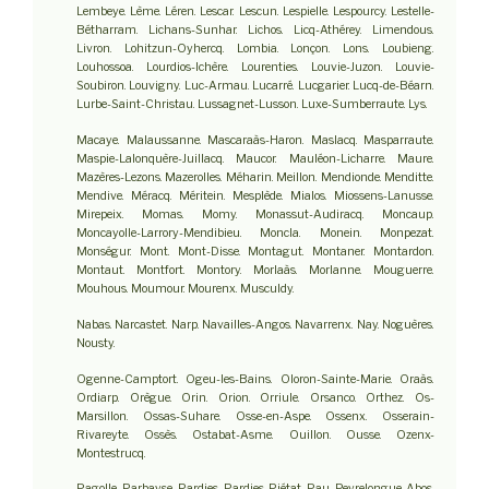
Lembeye. Lème. Léren. Lescar. Lescun. Lespielle. Lespourcy. Lestelle-
Bétharram. Lichans-Sunhar. Lichos. Licq-Athérey. Limendous.
Livron. Lohitzun-Oyhercq. Lombia. Lonçon. Lons. Loubieng.
Louhossoa. Lourdios-Ichère. Lourenties. Louvie-Juzon. Louvie-
Soubiron. Louvigny. Luc-Armau. Lucarré. Lucgarier. Lucq-de-Béarn.
Lurbe-Saint-Christau. Lussagnet-Lusson. Luxe-Sumberraute. Lys.
Macaye. Malaussanne. Mascaraàs-Haron. Maslacq. Masparraute.
Maspie-Lalonquère-Juillacq. Maucor. Mauléon-Licharre. Maure.
Mazères-Lezons. Mazerolles. Méharin. Meillon. Mendionde. Menditte.
Mendive. Méracq. Méritein. Mesplède. Mialos. Miossens-Lanusse.
Mirepeix. Momas. Momy. Monassut-Audiracq. Moncaup.
Moncayolle-Larrory-Mendibieu. Moncla. Monein. Monpezat.
Monségur. Mont. Mont-Disse. Montagut. Montaner. Montardon.
Montaut. Montfort. Montory. Morlaàs. Morlanne. Mouguerre.
Mouhous. Moumour. Mourenx. Musculdy.
Nabas. Narcastet. Narp. Navailles-Angos. Navarrenx. Nay. Noguères.
Nousty.
Ogenne-Camptort. Ogeu-les-Bains. Oloron-Sainte-Marie. Oraàs.
Ordiarp. Orègue. Orin. Orion. Orriule. Orsanco. Orthez. Os-
Marsillon. Ossas-Suhare. Osse-en-Aspe. Ossenx. Osserain-
Rivareyte. Ossès. Ostabat-Asme. Ouillon. Ousse. Ozenx-
Montestrucq.
Pagolle. Parbayse. Pardies. Pardies-Piétat. Pau. Peyrelongue-Abos.