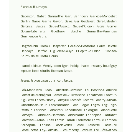
Fichous-Riumayou.
Gabaston. Gabat. Gamarthe. Gan. Garindein. Garlède-Mondebat.
Garlin. Garos. Garris. Gayon. Gelos. Ger. Gerderest. Gère-Bélesten.
Géronce. Gestas. Géus-d’Arzacq. Geüs-d’Oloron. Goès. Gomer.
Gotein-Libarrenx. Guéthary. Guiche. Guinarthe-Parenties.
Gurmençon. Gurs.
Hagetaubin. Halsou. Hasparren. Haut-de-Bosdarros. Haux. Hélette.
Hendaye. Herrère. Higuères-Souye. L’Hôpital-d’Orion. L’Hôpital-
Saint-Blaise. Hosta. Hours.
Ibarrolle. Idaux-Mendy. Idron. Igon. Iholdy. Ilharre. Irissarry. Irouléguy.
Ispoure. Issor. Isturits. Itxassou. Izeste.
Jasses. Jatxou. Jaxu. Jurançon. Juxue.
Laà-Mondrans. Laàs. Labastide-Cézéracq. La Bastide-Clairence.
Labastide-Monréjeau. Labastide-Villefranche. Labatmale. Labatut-
Figuières. Labets-Biscay. Labeyrie. Lacadée. Lacarre. Lacarry-Arhan-
Charritte-de-Haut. Lacommande. Lacq. Lagor. Lagos. Laguinge-
Restoue. Lahonce. Lahontan. Lahourcade. Lalongue. Lalonquette.
Lamayou. Lanne-en-Barétous. Lannecaube. Lanneplaà. Lantabat.
Larceveau-Arros-Cibits. Laroin. Larrau. Larressore. Larreule. Larribar-
Sorhapuru. Laruns. Lasclaveries. Lasse. Lasserre. Lasseube.
Lasseubetat. Lay-Lamidou. Lecumberry. Ledeuix. Lée. Lées-Athas.