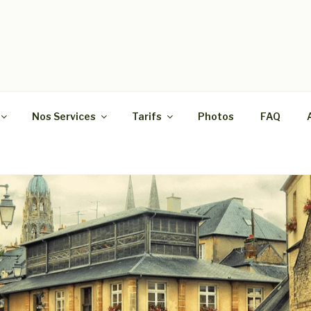
SE RAPIDE
as de maisons, appartements, caves, greniers et bureaux da
Nos Services
Tarifs
Photos
FAQ