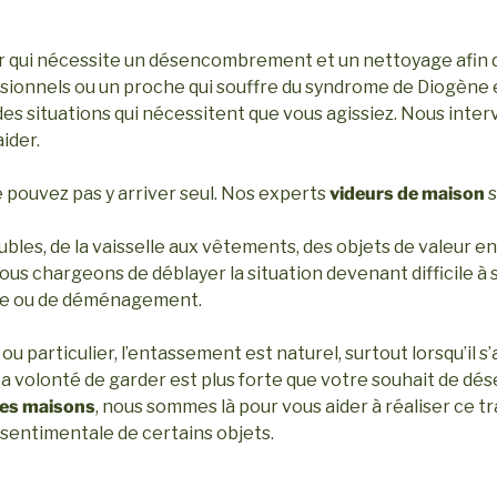
r qui nécessite un désencombrement et un nettoyage afin d’
onnels ou un proche qui souffre du syndrome de Diogène et
es situations qui nécessitent que vous agissiez. Nous inter
aider.
ne pouvez pas y arriver seul. Nos experts
videurs de maison
s
bles, de la vaisselle aux vêtements, des objets de valeur en
us chargeons de déblayer la situation devenant difficile à
nte ou de déménagement.
 particulier, l’entassement est naturel, surtout lorsqu’il s’
 La volonté de garder est plus forte que votre souhait de 
les maisons
, nous sommes là pour vous aider à réaliser ce tr
r sentimentale de certains objets.