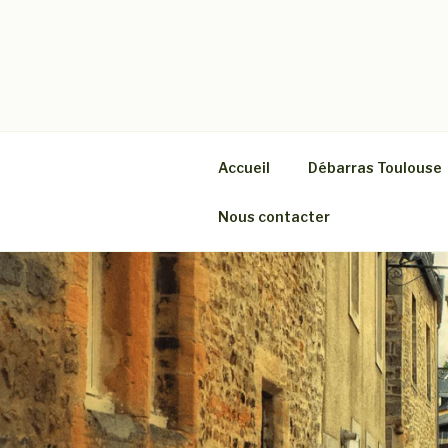
Aller
au
contenu
DÉBARRAS
Société spécialiste du débarr
principal
Accueil
Débarras Toulouse
Nous contacter