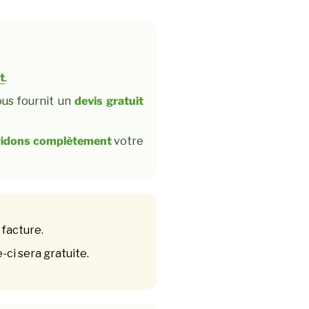
t
.
ous fournit un
devis gratuit
vidons complètement
votre
 facture.
-ci sera gratuite.