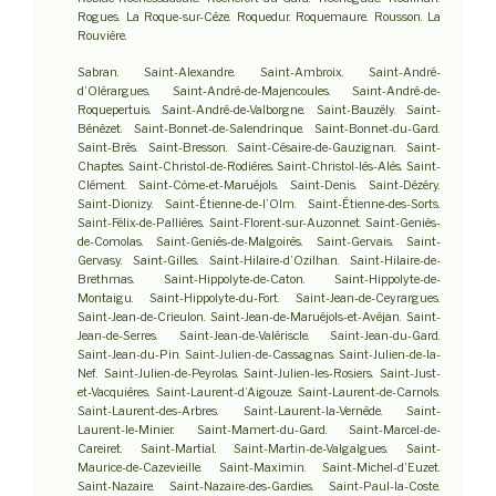
Rogues. La Roque-sur-Cèze. Roquedur. Roquemaure. Rousson. La
Rouvière.
Sabran. Saint-Alexandre. Saint-Ambroix. Saint-André-
d’Olérargues. Saint-André-de-Majencoules. Saint-André-de-
Roquepertuis. Saint-André-de-Valborgne. Saint-Bauzély. Saint-
Bénézet. Saint-Bonnet-de-Salendrinque. Saint-Bonnet-du-Gard.
Saint-Brès. Saint-Bresson. Saint-Césaire-de-Gauzignan. Saint-
Chaptes. Saint-Christol-de-Rodières. Saint-Christol-lès-Alès. Saint-
Clément. Saint-Côme-et-Maruéjols. Saint-Denis. Saint-Dézéry.
Saint-Dionizy. Saint-Étienne-de-l’Olm. Saint-Étienne-des-Sorts.
Saint-Félix-de-Pallières. Saint-Florent-sur-Auzonnet. Saint-Geniès-
de-Comolas. Saint-Geniès-de-Malgoirès. Saint-Gervais. Saint-
Gervasy. Saint-Gilles. Saint-Hilaire-d’Ozilhan. Saint-Hilaire-de-
Brethmas. Saint-Hippolyte-de-Caton. Saint-Hippolyte-de-
Montaigu. Saint-Hippolyte-du-Fort. Saint-Jean-de-Ceyrargues.
Saint-Jean-de-Crieulon. Saint-Jean-de-Maruéjols-et-Avéjan. Saint-
Jean-de-Serres. Saint-Jean-de-Valériscle. Saint-Jean-du-Gard.
Saint-Jean-du-Pin. Saint-Julien-de-Cassagnas. Saint-Julien-de-la-
Nef. Saint-Julien-de-Peyrolas. Saint-Julien-les-Rosiers. Saint-Just-
et-Vacquières. Saint-Laurent-d’Aigouze. Saint-Laurent-de-Carnols.
Saint-Laurent-des-Arbres. Saint-Laurent-la-Vernède. Saint-
Laurent-le-Minier. Saint-Mamert-du-Gard. Saint-Marcel-de-
Careiret. Saint-Martial. Saint-Martin-de-Valgalgues. Saint-
Maurice-de-Cazevieille. Saint-Maximin. Saint-Michel-d’Euzet.
Saint-Nazaire. Saint-Nazaire-des-Gardies. Saint-Paul-la-Coste.