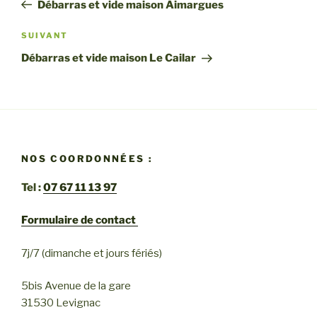
précédent
Débarras et vide maison Aimargues
l’article
Article
SUIVANT
suivant
Débarras et vide maison Le Cailar
NOS COORDONNÉES :
Tel :
07 67 11 13 97
Formulaire de contact
7j/7 (dimanche et jours fériés)
5bis Avenue de la gare
31530 Levignac