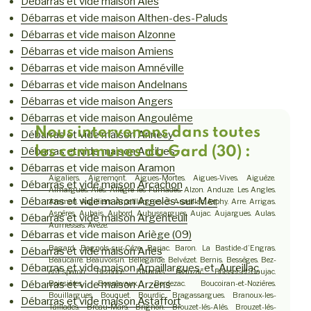
Débarras et vide maison Alès
Débarras et vide maison Althen-des-Paluds
Débarras et vide maison Alzonne
Débarras et vide maison Amiens
Débarras et vide maison Amnéville
Débarras et vide maison Andelnans
Débarras et vide maison Angers
Débarras et vide maison Angoulême
Nous intervenons dans toutes
Débarras et vide maison Annecy
les communes du Gard (30) :
Débarras et vide maison Antibes
Débarras et vide maison Aramon
Aigaliers. Aigremont. Aigues-Mortes. Aigues-Vives. Aiguèze.
Débarras et vide maison Arcachon
Aimargues. Alès. Allègre-les-Fumades. Alzon. Anduze. Les Angles.
Débarras et vide maison Argelès-sur-Mer
Aramon. Argilliers. Arpaillargues-et-Aureillac. Arphy. Arre. Arrigas.
Aspères. Aubais. Aubord. Aubussargues. Aujac. Aujargues. Aulas.
Débarras et vide maison Argenteuil
Aumessas. Avèze.
Débarras et vide maison Ariège (09)
Bagard. Bagnols-sur-Cèze. Barjac. Baron. La Bastide-d’Engras.
Débarras et vide maison Arles
Beaucaire. Beauvoisin. Bellegarde. Belvézet. Bernis. Bessèges. Bez-
Débarras et vide maison Arpaillargues-et-Aureillac
et-Esparon. Bezouce. Blandas. Blauzac. Boisset-et-Gaujac.
Débarras et vide maison Arzens
Boissières. Bonnevaux. Bordezac. Boucoiran-et-Nozières.
Bouillargues. Bouquet. Bourdic. Bragassargues. Branoux-les-
Débarras et vide maison Astaffort
Taillades. Bréau-Mars. Brignon. Brouzet-lès-Alès. Brouzet-lès-