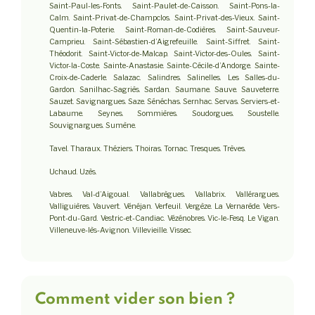
Saint-Paul-les-Fonts. Saint-Paulet-de-Caisson. Saint-Pons-la-
Calm. Saint-Privat-de-Champclos. Saint-Privat-des-Vieux. Saint-
Quentin-la-Poterie. Saint-Roman-de-Codières. Saint-Sauveur-
Camprieu. Saint-Sébastien-d’Aigrefeuille. Saint-Siffret. Saint-
Théodorit. Saint-Victor-de-Malcap. Saint-Victor-des-Oules. Saint-
Victor-la-Coste. Sainte-Anastasie. Sainte-Cécile-d’Andorge. Sainte-
Croix-de-Caderle. Salazac. Salindres. Salinelles. Les Salles-du-
Gardon. Sanilhac-Sagriès. Sardan. Saumane. Sauve. Sauveterre.
Sauzet. Savignargues. Saze. Sénéchas. Sernhac. Servas. Serviers-et-
Labaume. Seynes. Sommières. Soudorgues. Soustelle.
Souvignargues. Sumène.
Tavel. Tharaux. Théziers. Thoiras. Tornac. Tresques. Trèves.
Uchaud. Uzès.
Vabres. Val-d’Aigoual. Vallabrègues. Vallabrix. Vallérargues.
Valliguières. Vauvert. Vénéjan. Verfeuil. Vergèze. La Vernarède. Vers-
Pont-du-Gard. Vestric-et-Candiac. Vézénobres. Vic-le-Fesq. Le Vigan.
Villeneuve-lès-Avignon. Villevieille. Vissec.
Comment vider son bien ?