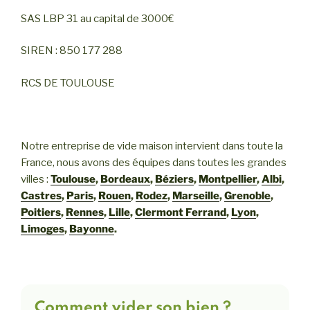
SAS LBP 31 au capital de 3000€
SIREN : 850 177 288
RCS DE TOULOUSE
Notre entreprise de vide maison intervient dans toute la
France, nous avons des équipes dans toutes les grandes
villes :
Toulouse
,
Bordeaux
,
Béziers
,
Montpellier
,
Albi
,
Castres
,
Paris
,
Rouen
,
Rodez
,
Marseille
,
Grenoble
,
Poitiers
,
Rennes
,
Lille
,
Clermont Ferrand
,
Lyon
,
Limoges
,
Bayonne
.
Comment vider son bien ?