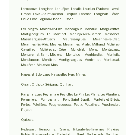
Lamelouze. Langlade. Lanuéjols. Lasalle. Laudun-l’Ardoise. Laval-
Pradel. Laval-Saint-Roman. Lecques. Lédenon. Lédignan. Lézan.
Liouc. Lirac. Logrian-Florian. Lussan.
Les Mages. Malons-et-Elze. Mandagout. Manduel. Marguerittes.
Martignargues. Le Martinet. Maruéjols-lès-Gardon. Massanes.
Massillargues-Attuech. Mauressargues. Méjannes-le-Clap.
Méjannes-lès-Alès. Meynes. Meyrannes. Mialet. Milhaud. Molières-
Cavaillac. Molières-sur-Cèze. Monoblet. Mons. Montagnac.
Montaren-et-Saint-Médiers. Montclus. Montdardier. Monteils.
Montfaucon. Montfrin. Montignargues. Montmirat. Montpezat.
Moulézan. Moussac. Mus.
Nages-et-Solorgues. Navacelles. Ners. Nîmes.
Orsan. Orthoux-Sérignac-Quilhan.
Parignargues. Peyremale. Peyrolles. Le Pin. Les Plans. Les Plantiers.
Pommiers. Pompignan. Pont-Saint-Esprit. Ponteils-et-Brésis.
Portes. Potelières. Pougnadoresse. Poulx. Pouzilhac. Puechredon.
Pujaut.
Quissac.
Redessan. Remoulins. Revens. Ribaute-les-Tavernes. Rivières.
Robiac-Rochessadoule. Rochefort-du-Gard. Rochegude. Rodilhan.