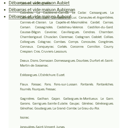
Débarras et vide maison Aubiet
Quissac. La Bruguière.
Débarras et vide maison Aubignan
Cabrières. La Cadière-et-Cambo. Le Cailar. Caissargues. La
Débarras et vide maison Aubord
Calmette. Calvisson. Campestre-et-Luc. Canaules-et-Argentières.
Cannes-et-Clairan. La Capelle-et-Masmolène. Cardet. Carnas.
Carsan. Cassagnoles. Castelnau-Valence. Castillon-du-Gard.
Causse-Bégon. Caveirac. Cavillargues. Cendras. Chambon.
Chamborigaud. Chusclan. Clarensac. Codognan. Codolet. Collias.
Collorgues. Colognac. Combas. Comps. Concoules. Congénies.
Connaux. Conqueyrac. Corbès. Corconne. Cornillon. Courry.
Crespian. Cros. Cruviers-Lascours.
Deaux. Dions. Domazan. Domessargues. Dourbies. Durfort-et-Saint-
Martin-de-Sossenac.
Estézargues. L’Estréchure. Euzet.
Flaux. Foissac. Fons. Fons-sur-Lussan. Fontanès. Fontarèches.
Fournès. Fourques. Fressac.
Gagnières. Gailhan. Gajan. Gallargues-le-Montueux. Le Garn.
Garons. Garrigues-Sainte-Eulalie. Gaujac. Générac. Générargues.
Génolhac. Goudargues. La Grand-Combe. Le Grau-du-Roi.
Issirac.
Jonquières-Saint-Vincent. Junas.