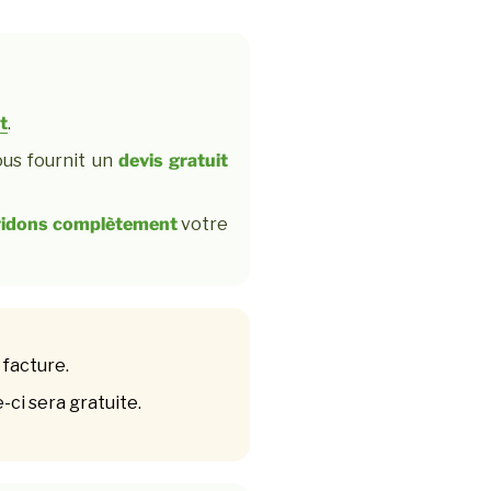
t
.
ous fournit un
devis gratuit
vidons complètement
votre
 facture.
-ci sera gratuite.