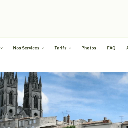
SE RAPIDE
as de maisons, appartements, caves, greniers et bureaux da
Nos Services
Tarifs
Photos
FAQ