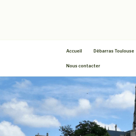
Aller
au
contenu
DÉBARRAS
Société spécialiste du débarr
principal
Accueil
Débarras Toulouse
Nous contacter