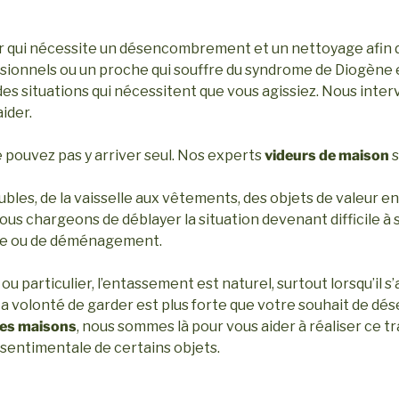
r qui nécessite un désencombrement et un nettoyage afin d’
onnels ou un proche qui souffre du syndrome de Diogène et
es situations qui nécessitent que vous agissiez. Nous inter
aider.
ne pouvez pas y arriver seul. Nos experts
videurs de maison
s
bles, de la vaisselle aux vêtements, des objets de valeur en
us chargeons de déblayer la situation devenant difficile à
nte ou de déménagement.
 particulier, l’entassement est naturel, surtout lorsqu’il s’
 La volonté de garder est plus forte que votre souhait de 
les maisons
, nous sommes là pour vous aider à réaliser ce tr
r sentimentale de certains objets.